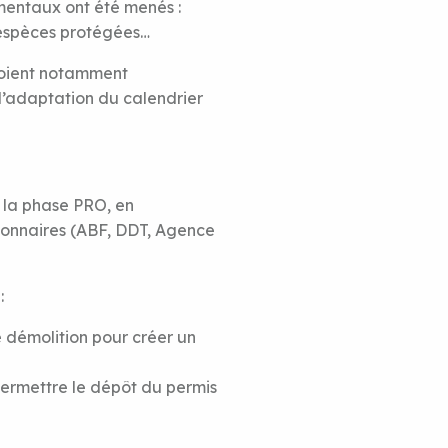
mentaux ont été menés :
d’espèces protégées…
voient notamment
t l’adaptation du calendrier
 la phase PRO, en
sionnaires (ABF, DDT, Agence
:
 démolition pour créer un
permettre le dépôt du permis