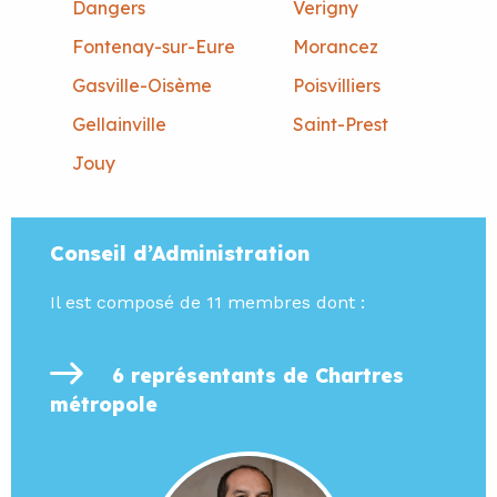
Dangers
Verigny
Fontenay-sur-Eure
Morancez
Gasville-Oisème
Poisvilliers
Gellainville
Saint-Prest
Jouy
Conseil d’Administration
Il est composé de 11 membres dont :
6 représentants de Chartres
métropole