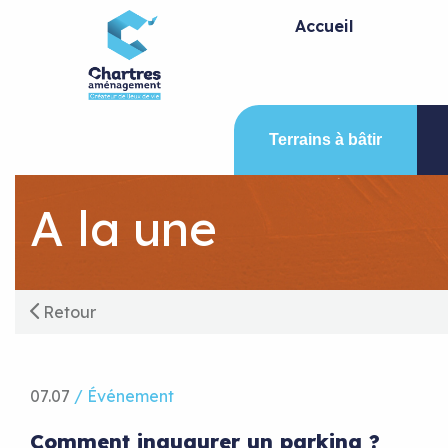
Panneau de gestion des cookies
Accueil
Terrains à bâtir
A la une
Retour
07.07
/ Événement
Comment inaugurer un parking ?